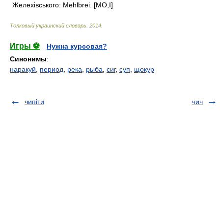
Желехівського: Mehlbrei. [MО,I]
Толковый украинский словарь
.
2014
.
Игры ⚽
Нужна курсовая?
Синонимы
:
наракуй
,
период
,
река
,
рыба
,
сиг
,
суп
,
щокур
чипіти
чич