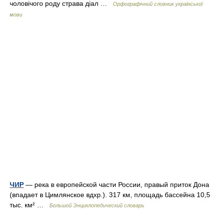
чоловічого роду страва діал …
Орфографічний словник української
мови
ЧИР
— река в европейской части России, правый приток Дона
(впадает в Цимлянское вдхр.). 317 км, площадь бассейна 10,5
тыс. км² …
Большой Энциклопедический словарь