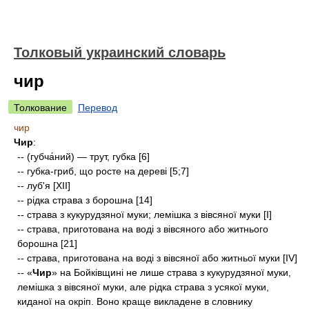
Толковый украинский словарь
чир
Толкование
Перевод
чир
Чир
:
-- (губча́ний) — трут, губка [6]
-- губка-гриб, що росте на дереві [5;7]
-- луб'я [XII]
-- рідка страва з борошна [14]
-- страва з кукурудзяної муки; лемішка з вівсяної муки [I]
-- страва, приготована на воді з вівсяного або житнього
борошна [21]
-- страва, приготована на воді з вівсяної або житньої муки [IV]
-- «
Чир
» на Бойківщині не лише страва з кукурудзяної муки,
лемішка з вівсяної муки, але рідка страва з усякої муки,
киданої на окріп. Воно краще викладене в словнику