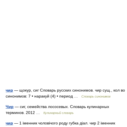
чир
— щокур, сиг Словарь русских синонимов. чир сущ., кол во
синонимов: 7 • наракуй (4) • период …
Словарь синонимов
Чир
— сиг, семейства лососевых. Словарь кулинарных
терминов. 2012 …
Кулинарный словарь
чир
— 1 іменник чоловічого роду губка діал. чир 2 іменник