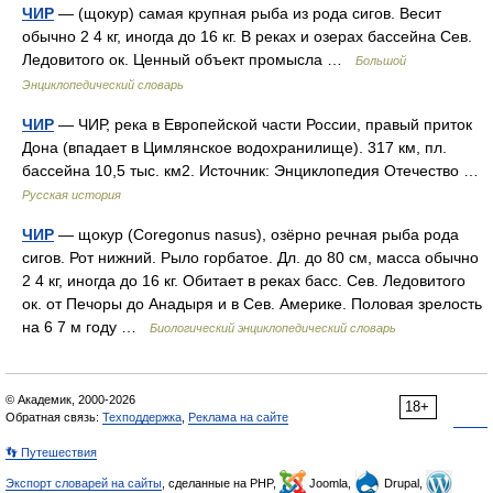
ЧИР
— (щокур) самая крупная рыба из рода сигов. Весит
обычно 2 4 кг, иногда до 16 кг. В реках и озерах бассейна Сев.
Ледовитого ок. Ценный объект промысла …
Большой
Энциклопедический словарь
ЧИР
— ЧИР, река в Европейской части России, правый приток
Дона (впадает в Цимлянское водохранилище). 317 км, пл.
бассейна 10,5 тыс. км2. Источник: Энциклопедия Отечество …
Русская история
ЧИР
— щокур (Coregonus nasus), озёрно речная рыба рода
сигов. Рот нижний. Рыло горбатое. Дл. до 80 см, масса обычно
2 4 кг, иногда до 16 кг. Обитает в реках басс. Сев. Ледовитого
ок. от Печоры до Анадыря и в Сев. Америке. Половая зрелость
на 6 7 м году …
Биологический энциклопедический словарь
© Академик, 2000-2026
18+
Обратная связь:
Техподдержка
,
Реклама на сайте
👣 Путешествия
Экспорт словарей на сайты
, сделанные на PHP,
Joomla,
Drupal,