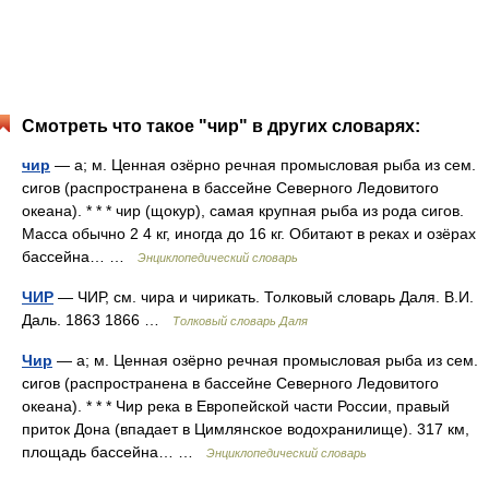
Смотреть что такое "чир" в других словарях:
чир
— а; м. Ценная озёрно речная промысловая рыба из сем.
сигов (распространена в бассейне Северного Ледовитого
океана). * * * чир (щокур), самая крупная рыба из рода сигов.
Масса обычно 2 4 кг, иногда до 16 кг. Обитают в реках и озёрах
бассейна… …
Энциклопедический словарь
ЧИР
— ЧИР, см. чира и чирикать. Толковый словарь Даля. В.И.
Даль. 1863 1866 …
Толковый словарь Даля
Чир
— а; м. Ценная озёрно речная промысловая рыба из сем.
сигов (распространена в бассейне Северного Ледовитого
океана). * * * Чир река в Европейской части России, правый
приток Дона (впадает в Цимлянское водохранилище). 317 км,
площадь бассейна… …
Энциклопедический словарь